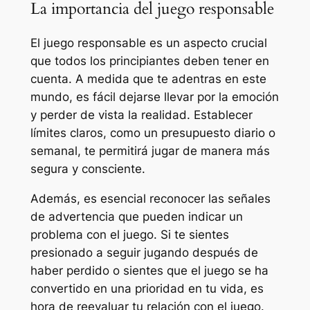
La importancia del juego responsable
El juego responsable es un aspecto crucial
que todos los principiantes deben tener en
cuenta. A medida que te adentras en este
mundo, es fácil dejarse llevar por la emoción
y perder de vista la realidad. Establecer
límites claros, como un presupuesto diario o
semanal, te permitirá jugar de manera más
segura y consciente.
Además, es esencial reconocer las señales
de advertencia que pueden indicar un
problema con el juego. Si te sientes
presionado a seguir jugando después de
haber perdido o sientes que el juego se ha
convertido en una prioridad en tu vida, es
hora de reevaluar tu relación con el juego.