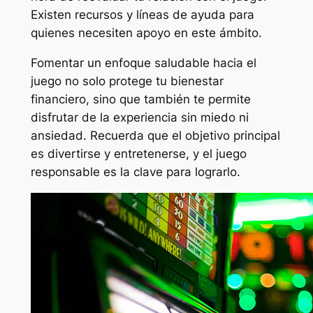
Existen recursos y líneas de ayuda para
quienes necesiten apoyo en este ámbito.
Fomentar un enfoque saludable hacia el
juego no solo protege tu bienestar
financiero, sino que también te permite
disfrutar de la experiencia sin miedo ni
ansiedad. Recuerda que el objetivo principal
es divertirse y entretenerse, y el juego
responsable es la clave para lograrlo.