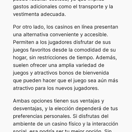
gastos adicionales como el transporte y la
vestimenta adecuada.
Por otro lado, los casinos en línea presentan
una alternativa conveniente y accesible.
Permiten a los jugadores disfrutar de sus
juegos favoritos desde la comodidad de su
hogar, sin restricciones de tiempo. Además,
suelen ofrecer una amplia variedad de
juegos y atractivos bonos de bienvenida
que pueden hacer que el juego sea aún más
atractivo para los nuevos jugadores.
Ambas opciones tienen sus ventajas y
desventajas, y la elección dependerá de tus
preferencias personales. Si disfrutas del
ambiente de un casino físico y la interacción
social, esa podría ser tu mejor opción. Sin