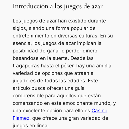
Introducción a los juegos de azar
Los juegos de azar han existido durante
siglos, siendo una forma popular de
entretenimiento en diversas culturas. En su
esencia, los juegos de azar implican la
posibilidad de ganar o perder dinero
basándose en la suerte. Desde las
tragaperras hasta el póker, hay una amplia
variedad de opciones que atraen a
jugadores de todas las edades. Este
artículo busca ofrecer una guía
comprensible para aquellos que están
comenzando en este emocionante mundo, y
una excelente opción para ello es
Casino
Flamez
, que ofrece una gran variedad de
juegos en línea.