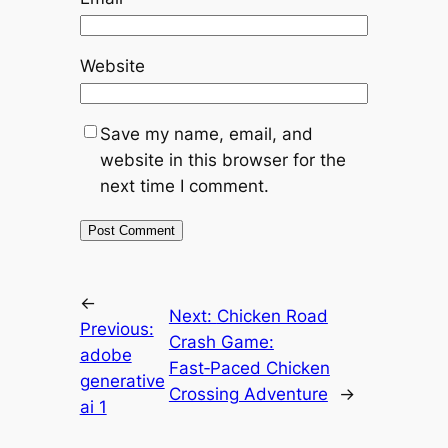
Website
Save my name, email, and
website in this browser for the
next time I comment.
←
Next:
Chicken Road
Previous:
Crash Game:
adobe
Fast‑Paced Chicken
generative
Crossing Adventure
→
ai 1