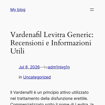
Skip
My blog
to
content
Vardenafil Levitra Generic:
Recensioni e Informazioni
Utili
Jul 8, 2026
—
adm1nlxg1n
by
in
Uncategorized
Il Vardenafil è un principio attivo utilizzato
nel trattamento della disfunzione erettile.
Commercializzato sotto il nome di Levitra, la