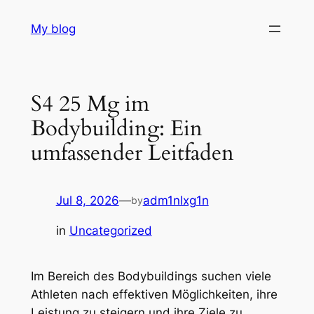
Skip
My blog
to
content
S4 25 Mg im
Bodybuilding: Ein
umfassender Leitfaden
Jul 8, 2026
—
adm1nlxg1n
by
in
Uncategorized
Im Bereich des Bodybuildings suchen viele
Athleten nach effektiven Möglichkeiten, ihre
Leistung zu steigern und ihre Ziele zu