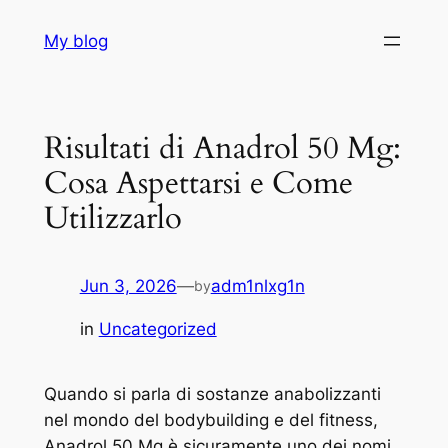
Skip
My blog
to
content
Risultati di Anadrol 50 Mg:
Cosa Aspettarsi e Come
Utilizzarlo
Jun 3, 2026
—
adm1nlxg1n
by
in
Uncategorized
Quando si parla di sostanze anabolizzanti
nel mondo del bodybuilding e del fitness,
Anadrol 50 Mg è sicuramente uno dei nomi