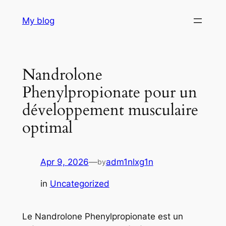
Skip
My blog
to
content
Nandrolone
Phenylpropionate pour un
développement musculaire
optimal
Apr 9, 2026
—
adm1nlxg1n
by
in
Uncategorized
Le Nandrolone Phenylpropionate est un