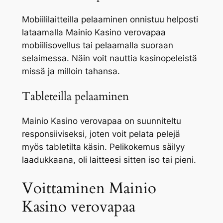
Mobiililaitteilla pelaaminen onnistuu helposti
lataamalla Mainio Kasino verovapaa
mobiilisovellus tai pelaamalla suoraan
selaimessa. Näin voit nauttia kasinopeleistä
missä ja milloin tahansa.
Tableteilla pelaaminen
Mainio Kasino verovapaa on suunniteltu
responsiiviseksi, joten voit pelata pelejä
myös tabletilta käsin. Pelikokemus säilyy
laadukkaana, oli laitteesi sitten iso tai pieni.
Voittaminen Mainio
Kasino verovapaa