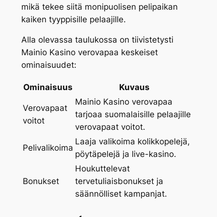
mikä tekee siitä monipuolisen pelipaikan
kaiken tyyppisille pelaajille.
Alla olevassa taulukossa on tiivistetysti
Mainio Kasino verovapaa keskeiset
ominaisuudet:
Ominaisuus
Kuvaus
Mainio Kasino verovapaa
Verovapaat
tarjoaa suomalaisille pelaajille
voitot
verovapaat voitot.
Laaja valikoima kolikkopelejä,
Pelivalikoima
pöytäpelejä ja live-kasino.
Houkuttelevat
Bonukset
tervetuliaisbonukset ja
säännölliset kampanjat.