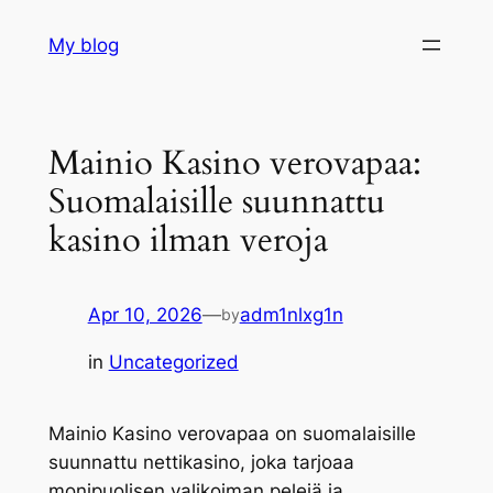
Skip
My blog
to
content
Mainio Kasino verovapaa:
Suomalaisille suunnattu
kasino ilman veroja
Apr 10, 2026
—
adm1nlxg1n
by
in
Uncategorized
Mainio Kasino verovapaa on suomalaisille
suunnattu nettikasino, joka tarjoaa
monipuolisen valikoiman pelejä ja