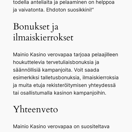
todella anteliaita ja pelaaminen on helppoa
ja vaivatonta. Ehdoton suosikkini!”
Bonukset ja
ilmaiskierrokset
Mainio Kasino verovapaa tarjoaa pelaajilleen
houkuttelevia tervetuliaisbonuksia ja
säännöllisiä kampanjoita. Voit saada
esimerkiksi talletusbonuksia, ilmaiskierroksia
ja muita etuja rekisteröitymisen yhteydessä
tai osallistumalla kasinon kampanjoihin.
Yhteenveto
Mainio Kasino verovapaa on suositeltava