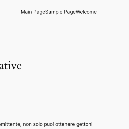
Main Page
Sample Page
Welcome
ative
 emittente, non solo puoi ottenere gettoni