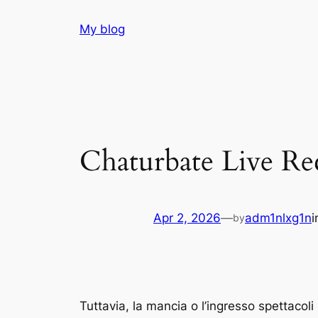
Skip
My blog
to
content
Chaturbate Live Rec
Apr 2, 2026
—
adm1nlxg1n
by
Tuttavia, la mancia o l’ingresso spettacoli