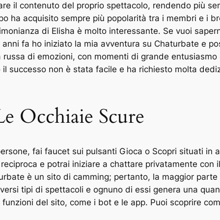
are il contenuto del proprio spettacolo, rendendo più semp
po ha acquisito sempre più popolarità tra i membri e i b
imonianza di Elisha è molto interessante. Se vuoi saper
 anni fa ho iniziato la mia avventura su Chaturbate e po
a russa di emozioni, con momenti di grande entusiasmo 
 il successo non è stata facile e ha richiesto molta ded
e Occhiaie Scure
one, fai faucet sui pulsanti Gioca o Scopri situati in a
à reciproca e potrai iniziare a chattare privatamente con 
turbate è un sito di camming; pertanto, la maggior part
ersi tipi di spettacoli e ognuno di essi genera una quanti
unzioni del sito, come i bot e le app. Puoi scoprire come 