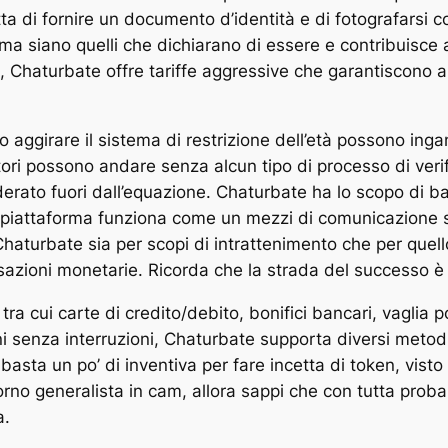
ratta di fornire un documento d’identità e di fotografars
orma siano quelli che dichiarano di essere e contribuisce a
 Chaturbate offre tariffe aggressive che garantiscono a
o aggirare il sistema di restrizione dell’età possono ing
tatori possono andare senza alcun tipo di processo di veri
rato fuori dall’equazione. Chaturbate ha lo scopo di base
La piattaforma funziona come un mezzi di comunicazione 
a Chaturbate sia per scopi di intrattenimento che per que
ansazioni monetarie. Ricorda che la strada del successo è 
ra cui carte di credito/debito, bonifici bancari, vaglia po
oni senza interruzioni, Chaturbate supporta diversi metod
sta un po’ di inventiva per fare incetta di token, visto
rno generalista in cam, allora sappi che con tutta probab
a.