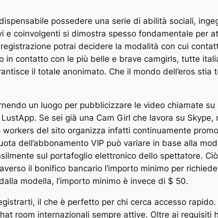
ispensabile possedere una serie di abilità sociali, inge
tivi e coinvolgenti si dimostra spesso fondamentale per 
 registrazione potrai decidere la modalità con cui contat
n contatto con le più belle e brave camgirls, tutte italia
antisce il totale anonimato. Che il mondo dell’eros stia
ornendo un luogo per pubblicizzare le video chiamate s
 LustApp. Se sei già una Cam Girl che lavora su Skype, n
o workers del sito organizza infatti continuamente prom
ota dell’abbonamento VIP può variare in base alla mode
ilmente sul portafoglio elettronico dello spettatore. Ciò
verso il bonifico bancario l’importo minimo per richied
 dalla modella, l’importo minimo è invece di $ 50.
istrarti, il che è perfetto per chi cerca accesso rapido. 
at room internazionali sempre attive. Oltre ai requisiti 