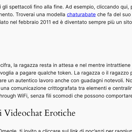
 gli spettacoli fino alla fine. Ad esempio, cliccando qui
mento. Troverai una modella
chaturabate
che fa del suo 
nciato nel febbraio 2011 ed è diventato sempre più un sit
fra, la ragazza resta in attesa e nel mentre intrattiene 
 invoglia a pagare qualche token. La ragazza o il ragazzo 
tare un autentico lavoro anche con guadagni notevoli. N
una comunicazione crittografata tra elementi e centralin
hrough WiFi, senza fili scomodi che possono comportar
i Videochat Erotiche
gle, ti invito a cliccare sul link di poc’anzi per raggiu