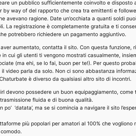
reare un pubblico sufficientemente coinvolto e disposto 
 way of del rapporto che crea tra emittenti e follower. 
he avevano ragione. Date un’occhiata a quanti soldi puo
li. La registrazione è completamente gratuita e ti consen
he potrebbero richiedere un pagamento aggiuntivo.
aver aumentato, contatta il sito. Con questa funzione, ri
in cui gli utenti ti vengono mostrati casualmente, insiem
ciate (ma ehi, se lo fai, buon per te!). Per questo prob
il video parla da solo. Non ci sono abbastanza informazio
haturbate è diverso da qualsiasi altro sito di incontri.
mgirl devono possedere un buon equipaggiamento, come 
 trasmissione fluida e di buona qualità.
n po’ ‘datata’, ma se si comincia a navigare il sito l’espe
ttaforme più popolari per amatori al 100% che vogliono 
n comodo.