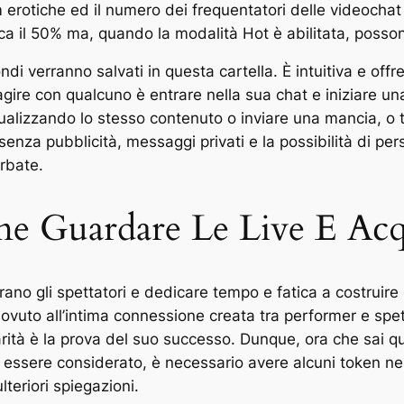
am erotiche ed il numero dei frequentatori delle videoch
a il 50% ma, quando la modalità Hot è abilitata, posson
i verranno salvati in questa cartella. È intuitiva e offr
eragire con qualcuno è entrare nella sua chat e iniziare 
alizzando lo stesso contenuto o inviare una mancia, o to
enza pubblicità, messaggi privati e la possibilità di person
rbate.
me Guardare Le Live E Acq
ano gli spettatori e dedicare tempo e fatica a costruire
vuto all’intima connessione creata tra performer e spettat
rità è la prova del suo successo. Dunque, ora che sai q
 essere considerato, è necessario avere alcuni token ne
lteriori spiegazioni.