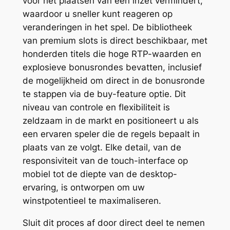
voor het plaatsen van een inzet vermindert,
waardoor u sneller kunt reageren op
veranderingen in het spel. De bibliotheek
van premium slots is direct beschikbaar, met
honderden titels die hoge RTP-waarden en
explosieve bonusrondes bevatten, inclusief
de mogelijkheid om direct in de bonusronde
te stappen via de buy-feature optie. Dit
niveau van controle en flexibiliteit is
zeldzaam in de markt en positioneert u als
een ervaren speler die de regels bepaalt in
plaats van ze volgt. Elke detail, van de
responsiviteit van de touch-interface op
mobiel tot de diepte van de desktop-
ervaring, is ontworpen om uw
winstpotentieel te maximaliseren.
Sluit dit proces af door direct deel te nemen