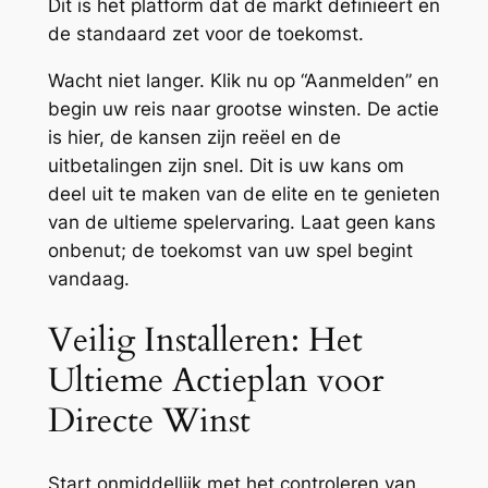
Dit is het platform dat de markt definieert en
de standaard zet voor de toekomst.
Wacht niet langer. Klik nu op “Aanmelden” en
begin uw reis naar grootse winsten. De actie
is hier, de kansen zijn reëel en de
uitbetalingen zijn snel. Dit is uw kans om
deel uit te maken van de elite en te genieten
van de ultieme spelervaring. Laat geen kans
onbenut; de toekomst van uw spel begint
vandaag.
Veilig Installeren: Het
Ultieme Actieplan voor
Directe Winst
Start onmiddellijk met het controleren van