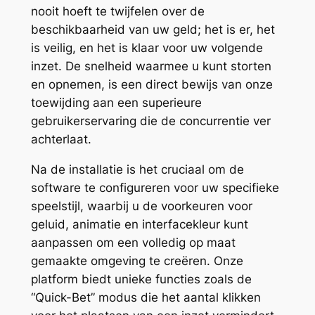
nooit hoeft te twijfelen over de
beschikbaarheid van uw geld; het is er, het
is veilig, en het is klaar voor uw volgende
inzet. De snelheid waarmee u kunt storten
en opnemen, is een direct bewijs van onze
toewijding aan een superieure
gebruikerservaring die de concurrentie ver
achterlaat.
Na de installatie is het cruciaal om de
software te configureren voor uw specifieke
speelstijl, waarbij u de voorkeuren voor
geluid, animatie en interfacekleur kunt
aanpassen om een volledig op maat
gemaakte omgeving te creëren. Onze
platform biedt unieke functies zoals de
“Quick-Bet” modus die het aantal klikken