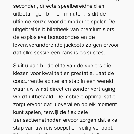
seconden, directe speelbereidheid en
uitbetalingen binnen minuten, is dit de
ultieme keuze voor de moderne speler. De
uitgebreide bibliotheek van premium slots,
de explosieve bonusrondes en de
levensveranderende jackpots zorgen ervoor
dat elke sessie een kans is op succes.
Sluit u aan bij de elite van de spelers die
kiezen voor kwaliteit en prestatie. Laat de
concurrentie achter en stap in een wereld
waar uw winst direct en zonder vertraging
wordt uitbetaald. De mobiele optimalisatie
zorgt ervoor dat u overal en op elk moment
kunt spelen, terwijl de flexibele
transactiemethoden ervoor zorgen dat elke
stap van uw reis soepel en veilig verloopt.