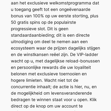
aan het exclusieve welkomstprogramma dat
u toegang geeft tot een ongeëvenaarde
bonus van 100% op uw eerste storting, plus
50 gratis spins op de populairste
progressieve slot. Dit is geen
standaardaanbieding; dit is een directe
uitnodiging om deel te nemen aan een
ecosysteem waar de prijzen dagelijks stijgen
en de winstkansen reëel zijn. De VIP-ladder
wacht op u, met dagelijkse reload-bonussen
en persoonlijke rewards die uw loyaliteit
belonen met exclusieve toernooien en
hogere limieten. Wacht niet tot de
concurrentie inhaalt; de actie is hier, nu, en
de mogelijkheid om levensveranderende
bedragen te winnen staat voor u open. Klik
direct op de knop om uw account te