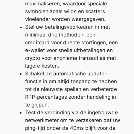
maximaliseren, waardoor speciale
symbolen zoals wilds en scatters
vloeiender worden weergegeven.
Stel uw betalingsvoorkeuren in met
minimaal drie methoden: een
creditcard voor directe stortingen, een
e-wallet voor snelle uitbetalingen en
crypto voor anonieme transacties met
lagere kosten.
Schakel de automatische update-
functie in om altijd toegang te hebben
tot de nieuwste spellen en verbeterde
RTP-percentages zonder handeling in
te grijpen.
Test de verbinding via de ingebouwde
netwerkmeter om te verzekeren dat uw
ping-tijd onder de 40ms blijft voor de