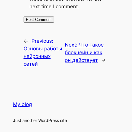
next time I comment.
←
Previous:
Next:
Что такое
Основы работы
блокчейн и как
нейронных
он действует
→
сетей
My blog
Just another WordPress site