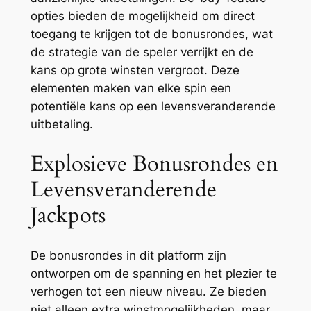
opties bieden de mogelijkheid om direct
toegang te krijgen tot de bonusrondes, wat
de strategie van de speler verrijkt en de
kans op grote winsten vergroot. Deze
elementen maken van elke spin een
potentiële kans op een levensveranderende
uitbetaling.
Explosieve Bonusrondes en
Levensveranderende
Jackpots
De bonusrondes in dit platform zijn
ontworpen om de spanning en het plezier te
verhogen tot een nieuw niveau. Ze bieden
niet alleen extra winstmogelijkheden, maar