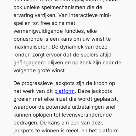
ook unieke spelmechanismen die de
ervaring verrijken. Van interactieve mini-
spellen tot free spins met
vermenigvuldigende functies, elke
bonusronde is een kans om uw winst te
maximaliseren. De dynamiek van deze
ronden zorgt ervoor dat de spelers altijd
geëngageerd blijven en op zoek zijn naar de
volgende grote winst.
De progressieve jackpots zijn de kroon op
het werk van dit
platform
. Deze jackpots
groeien met elke inzet die wordt geplaatst,
waardoor de potentiële uitbetalingen snel
kunnen oplopen tot levensveranderende
bedragen. De kans om een van deze
jackpots te winnen is reëel, en het platform