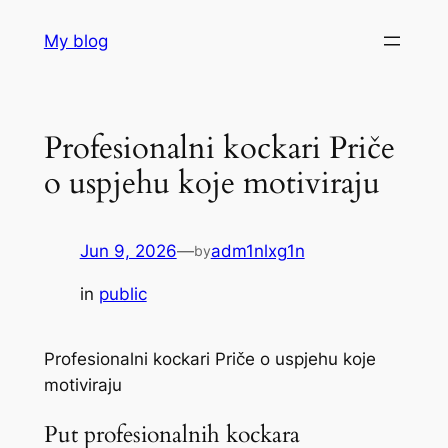
Skip
My blog
to
content
Profesionalni kockari Priče
o uspjehu koje motiviraju
Jun 9, 2026
—
adm1nlxg1n
by
in
public
Profesionalni kockari Priče o uspjehu koje
motiviraju
Put profesionalnih kockara