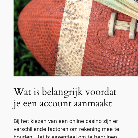
Wat is belangrijk voordat
je een account aanmaakt
Bij het kiezen van een online casino zijn er
verschillende factoren om rekening mee te
houden. Het is essentieel om te begrijpen