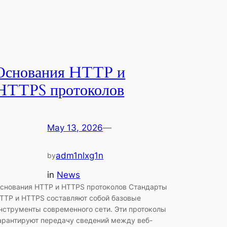
Основания HTTP и
HTTPS протоколов
May 13, 2026
—
adm1nlxg1n
by
in
News
снования HTTP и HTTPS протоколов Стандарты
TTP и HTTPS составляют собой базовые
нструменты современного сети. Эти протоколы
арантируют передачу сведений между веб-