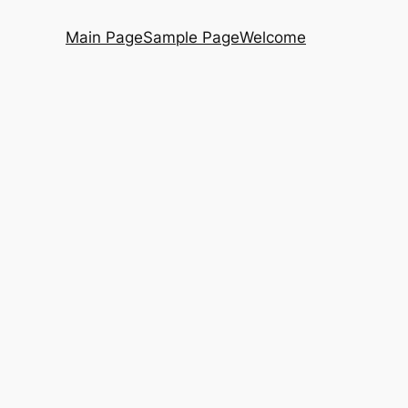
Main Page
Sample Page
Welcome