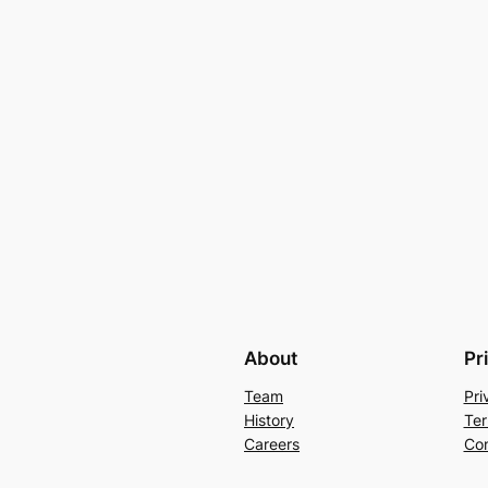
About
Pr
Team
Pri
History
Ter
Careers
Con